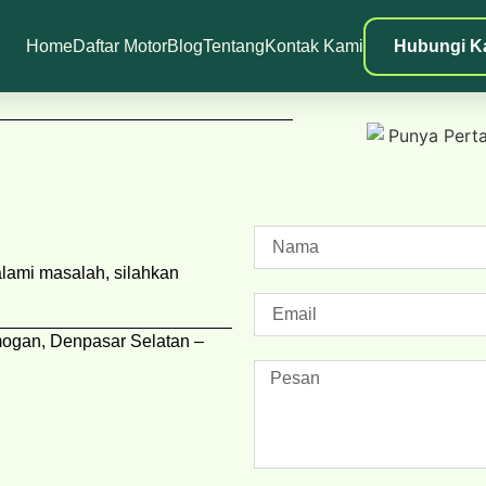
Home
Daftar Motor
Blog
Tentang
Kontak Kami
Hubungi K
lami masalah, silahkan
mogan, Denpasar Selatan –