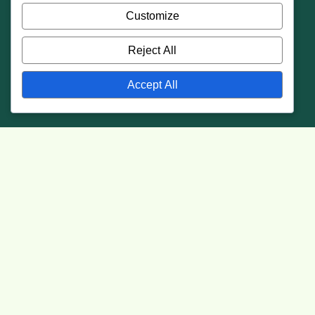
Customize
Reject All
Accept All
Pilihan
Motor Sewa
Terbaik
Sewa motor di Bali jadi lebih mudah, cepat, dan praktis.
Pilih motor favoritmu, kami akan bantu antar ke lokasi
kamu.