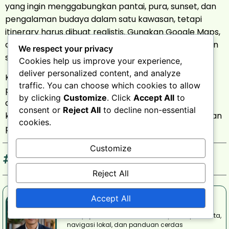
yang ingin menggabungkan pantai, pura, sunset, dan
pengalaman budaya dalam satu kawasan, tetapi
itinerary harus dibuat realistis. Gunakan Google Maps,
cek cuaca, pilih maksimal beberapa spot utama, dan
We respect your privacy
sesuaikan transportasi dengan kondisi perjalanan.
Cookies help us improve your experience,
deliver personalized content, and analyze
Kalau kamu pernah ke Uluwatu, bagian mana yang
traffic. You can choose which cookies to allow
paling terasa menantang: rute, parkir, akses pantai,
by clicking
Customize
. Click
Accept All
to
atau antrean Tari Kecak? Bagikan pengalaman di
consent or
Reject All
to decline non-essential
kolom komentar agar pembaca lain bisa menyiapkan
cookies.
perjalanan dengan lebih baik.
Customize
pantai uluwatu
,
tari kecak uluwatu
,
uluwatu bali
,
villa
uluwatu
Reject All
Raka Mahendra
Accept All
Penulis yang menetap di Bali. Raka fokus
menyajikan konten informatif seputar tips wisata,
navigasi lokal, dan panduan cerdas