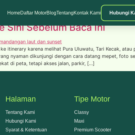
Home
Daftar Motor
Blog
Tentang
Kontak Kami
Hubungi K
e Sini Sebelum Baca Ini
 itinerary karena melihat Pura Uluwatu, Tari Kecak, atau 
yang nyaman dikunjungi dengan cara datang mepet, foto se
at di peta, tetapi akses jalan, parkir, […]
Halaman
Tipe Motor
Tentang Kami
Classy
Hubungi Kami
Maxi
Syarat & Ketentuan
Premium Scooter