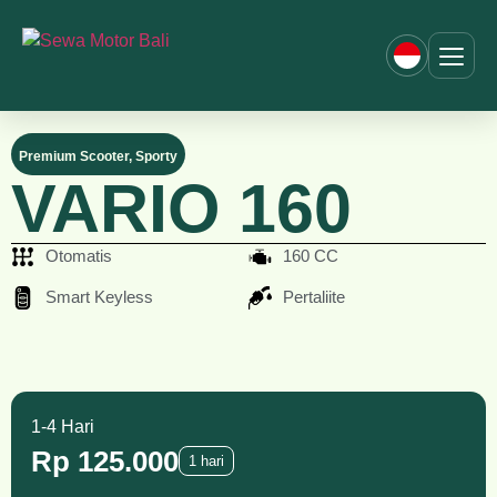
Premium Scooter
,
Sporty
VARIO 160
Otomatis
160 CC
Smart Keyless
Pertaliite
1-4 Hari
Rp 125.000
1 hari