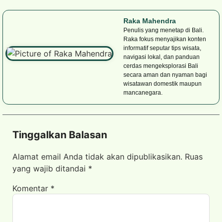
Raka Mahendra
Penulis yang menetap di Bali.
Raka fokus menyajikan konten
informatif seputar tips wisata,
navigasi lokal, dan panduan
cerdas mengeksplorasi Bali
secara aman dan nyaman bagi
wisatawan domestik maupun
mancanegara.
Tinggalkan Balasan
Alamat email Anda tidak akan dipublikasikan.
Ruas
yang wajib ditandai
*
Komentar
*