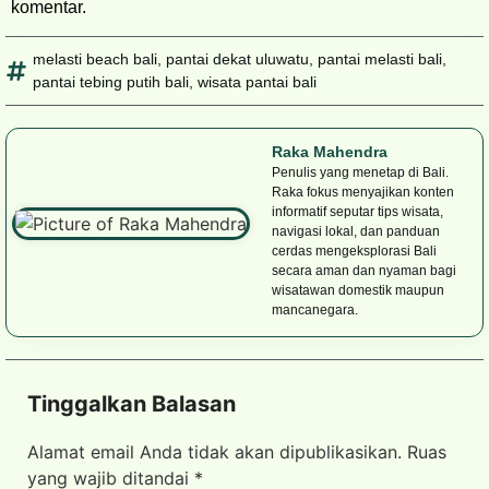
komentar.
melasti beach bali
,
pantai dekat uluwatu
,
pantai melasti bali
,
pantai tebing putih bali
,
wisata pantai bali
Raka Mahendra
Penulis yang menetap di Bali.
Raka fokus menyajikan konten
informatif seputar tips wisata,
navigasi lokal, dan panduan
cerdas mengeksplorasi Bali
secara aman dan nyaman bagi
wisatawan domestik maupun
mancanegara.
Tinggalkan Balasan
Alamat email Anda tidak akan dipublikasikan.
Ruas
yang wajib ditandai
*