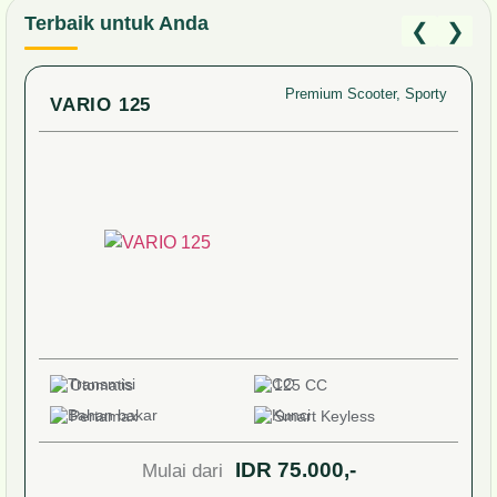
Terbaik untuk Anda
❮
❯
y
Classy, Premium Scooter
SCOOPY 110
Otomatis
110 CC
Pertaliite
Smart Keyless
IDR 65.000,-
Mulai dari