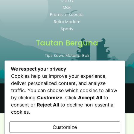
Classy
Maxi
Premium Scooter
Retro Modern
Sporty
Tautan Berguna
Tips Sewa Motor di Bali
Tempat Wisata di Bali
We respect your privacy
Ulas Kami di GMAP
Cookies help us improve your experience,
deliver personalized content, and analyze
traffic. You can choose which cookies to allow
by clicking
Customize
. Click
Accept All
to
© All rights reserved - Sewamotorbali.id
consent or
Reject All
to decline non-essential
cookies.
Customize