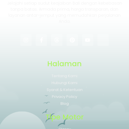
Jelajahi setiap sudut keajaiban Bali dengan kebebasan
tanpa batas. Armada prima, harga transparan, dan
layanan antar-jemput yang memudahkan perjalanan
Anda.
Halaman
Tentang Kami
Hubungi Kami
Syarat & Ketentuan
Privacy Policy
Blog
Tipe Motor