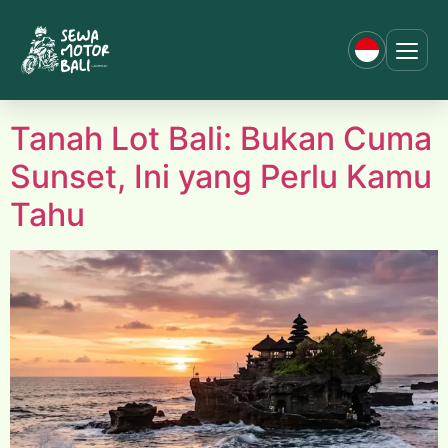
Tag:
Restoran/kafe
dekat tanah lot
Tanah Lot Bali: Bukan Cuma
Sunset, Ini yang Perlu Kamu
Tahu