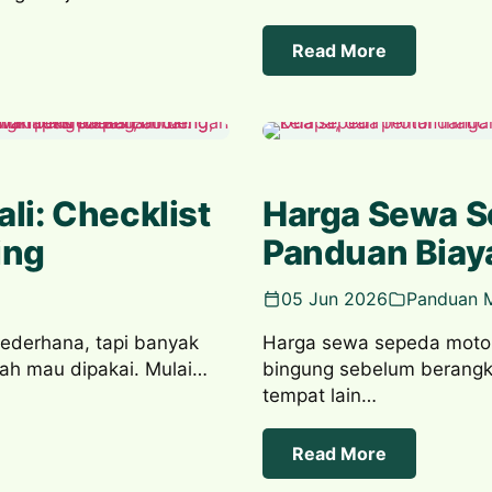
Read More
li: Checklist
Harga Sewa Se
ing
Panduan Biay
05 Jun 2026
Panduan 
sederhana, tapi banyak
Harga sewa sepeda motor
dah mau dipakai. Mulai…
bingung sebelum berangkat
tempat lain…
Read More