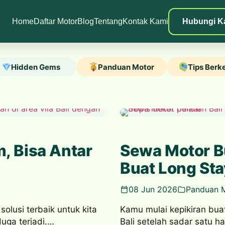
Home
Daftar Motor
Blog
Tentang
Kontak Kami
Hubungi K
Hidden Gems
Panduan Motor
Tips Berk
, Bisa Antar
Sewa Motor B
Buat Long Sta
08 Jun 2026
Panduan 
olusi terbaik untuk kita
Kamu mulai kepikiran bua
uga terjadi.…
Bali setelah sadar satu hal