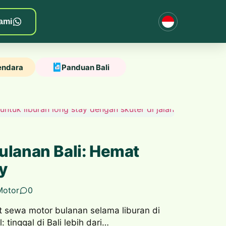
ami
endara
Panduan Bali
ulanan Bali: Hemat
y
Motor
0
t sewa motor bulanan selama liburan di
: tinggal di Bali lebih dari…